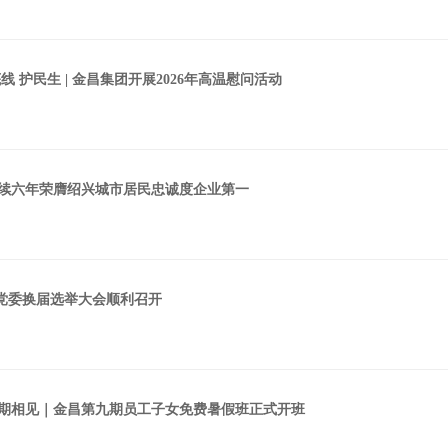
线 护民生 | 金昌集团开展2026年高温慰问活动
续六年荣膺绍兴城市居民忠诚度企业第一
| 党委换届选举大会顺利召开
期相见｜金昌第九期员工子女免费暑假班正式开班