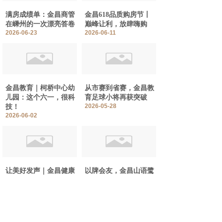
满房成绩单：金昌商管
金昌618品质购房节丨
在嵊州的一次漂亮答卷
巅峰让利，放肆嗨购
2026-06-23
2026-06-11
金昌教育｜柯桥中心幼
从市赛到省赛，金昌教
儿园：这个六一，很科
育足球小将再获突破
2026-05-28
技！
2026-06-02
让美好发声｜金昌健康
以牌会友，金昌山语鹭
银发织锦，岁月如歌
·首届雀神争霸赛，报
2026-05-15
名从速！
2026-05-02
共 274 条记录
1
2
3
4
5
…
35
下一页>
末页