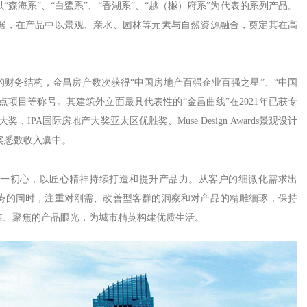
森海系”、“白鹭系”、“香湖系”、“越（樾）府系”为代表的系列产品。
据，在产品中以景观、亲水、园林等元素与自然资源融合，奠定其在高
财务结构，金昌房产数次获得“中国房地产百强企业百强之星”、“中国
点项目等称号。其建筑外立面最具代表性的“金昌曲线”在2021年已获专
PA国际房地产大奖亚太区优胜奖、Muse Design Awards景观设计
金奖悉数收入囊中。
这一初心，以匠心精神持续打造和提升产品力。从客户的细微化需求出
势的同时，注重对刚需、改善型客群的洞察和对产品的精雕细琢，保持
准、聚焦的产品眼光，为城市精英构建优质生活。